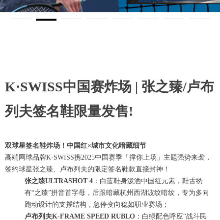
K·SWISS中国赛炸场 | 张之臻/卢布
列夫签名鞋限量发售!
双球星签名鞋炸场！中国红×城市文化暗藏细节
高端网球品牌K·SWISS携2025中国赛季「撑你上场」主题强势来袭，
签约球星张之臻、卢布列夫的限定签名鞋款直接封神！
张之臻ULTRASHOT 4
：白蓝鞋身泼洒中国红元素，鞋舌绣
有“之臻”拼音首字母，后跟暗藏杭州西湖波纹暗纹，专为多向
跑动设计的支撑结构，急停变向稳如职业赛场；
卢布列夫K-FRAME SPEED RUBLO
：白绿配色呼应“战斗民