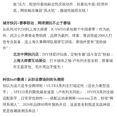
族”活力，鞋垫印着他标志性庆祝动作，轻量化中底+防滑外
底，网前截击像踩“风火轮”，颜值性能双在线！
城市快闪+赛事联动，网球潮玩不止于赛场
从杭州ATP250到上海大师赛，K·SWISS承包整个中国赛季！作为杭
州、武汉公开赛黄金赞助商，品牌为裁判、球童、青训营超2000人打
造专业装备，连上海久事网球队都穿它训练。赛场外更有“宠粉操
作”：
北京中网快闪店
：DIY球星IP玩偶，定制专属“战斗宣言”鞋贴；
上海大师赛互动展位
：打卡抽张之臻/卢布列夫签名鞋，限量城
市主题背包、毛巾周边手慢无！
科技buff叠满！从职业赛场到街头潮搭
别以为这只是专业网球鞋！ULTRA系列主打稳定性（适合力量型选
手），SPEED系列聚焦爆发速度（卢布列夫同款），HYPER系列全能
适配新手，日常穿也帅炸——搭配运动束脚裤+oversize卫衣，秒变“网
球系潮人”。2026年品牌60周年预热开启，这波签名鞋既是实战神器，
更是收藏级潮流单品！