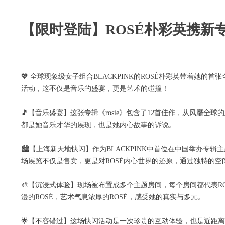
【限时登陆】ROSÉ朴彩英携新专辑
💖 全球现象级女子组合BLACKPINK的ROSÉ朴彩英带着她的
活动，这不仅是音乐的盛宴，更是艺术的碰撞！
🎵【音乐盛宴】这张专辑《rosie》包含了12首佳作，从风靡全球的主打曲《apt
都是她音乐才华的展现，也是她内心故事的诉说。
🏙【上海新天地快闪】作为BLACKPINK中首位在中国举办专
场展览不仅是售卖，更是对ROSÉ内心世界的还原，通过独特的
🎨【沉浸式体验】现场被布置成多个主题房间，每个房间都代表R
漫的ROSÉ，艺术气息浓厚的ROSÉ，感受她的真实与多元。
🌟【不容错过】这场快闪活动是一次珍贵的互动体验，也是近距离