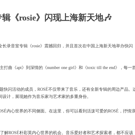
《rosie》闪现上海新天地🎶
首张全长录音室专辑《rosie》震撼回归，并且首次在中国上海新天地举办快闪
》到深情的《number one girl》和《toxic till the end》，每一
辑主题快闪活动的成员，ROSÉ不仅带来了音乐，还有全新专辑的周边产品。
空间设计，展现她作为音乐家与艺术家的多重身份。
OSÉ内心世界的不同侧面。在这里，你可以看到活泼可爱的ROSÉ，抒情
了解ROSÉ朴彩英内心世界的机会。音乐爱好者和艺术探索者，都不应该