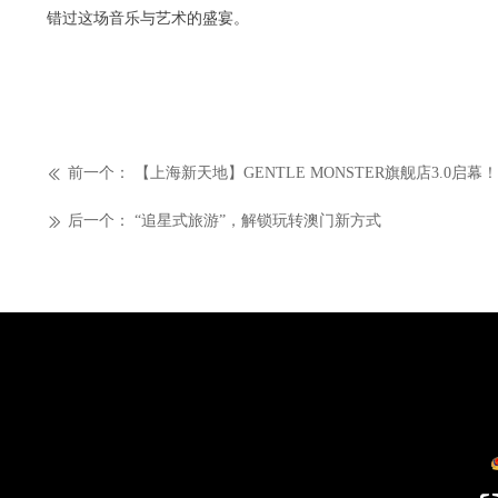
错过这场音乐与艺术的盛宴。
前一个：
【上海新天地】GENTLE MONSTER旗舰店3.0启幕！
ꅃ
后一个：
“追星式旅游”，解锁玩转澳门新方式
ꅀ