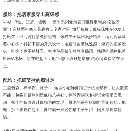
服饰：把居家服穿出高级感
衬衫、T恤、短裤、裙装……整个系列像为夏日量身定制的“松弛胶
囊”！亲肤面料像云朵裹身，宅家时穿T恤配短裤，像猫咪瘫在沙发上
打哈欠；出门时衬衫叠搭短裙，像猫主子优雅漫步街头。运动剪裁藏
着小心机：衬衫下摆的开叉设计，走路时自带飘逸感；短裤的松紧腰
头，吃饱了也不勒肚子。每件单品都印着联名插画：熟睡的猫咪抱着
PUMA电脑、趴在鞋盒上，把“不想上班只想撸猫”的心情直接穿在身
上。
配饰：把细节控的瘾过足
主题包袋、棒球帽、袜子……这些小配饰像猫主子的逗猫棒，让人欲罢
不能！包袋的猫咪刺绣像猫爪挠心，棒球帽的联名标识像猫尾巴甩
动，袜子的条纹设计像猫毛的纹理。最绝的是可拆卸鞋舌钥匙包，把
鞋舌拆下来挂在包上，像带着一只迷你猫主子出门，回头率直接拉
满。