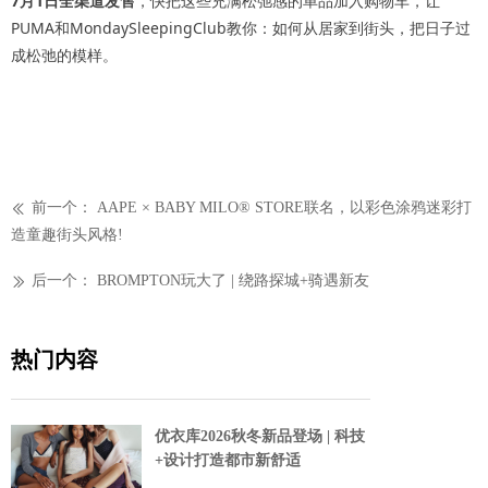
7月1日全渠道发售
，快把这些充满松弛感的单品加入购物车，让
PUMA和MondaySleepingClub教你：如何从居家到街头，把日子过
成松弛的模样。
前一个：
AAPE × BABY MILO® STORE联名，以彩色涂鸦迷彩打
ꅃ
造童趣街头风格!
后一个：
BROMPTON玩大了 | 绕路探城+骑遇新友
ꅀ
热门内容
优衣库2026秋冬新品登场 | 科技
+设计打造都市新舒适