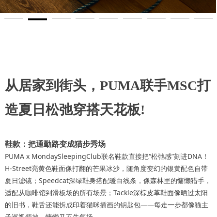
从居家到街头，PUMA联手MSC打
造夏日松弛穿搭天花板!
鞋款：把通勤路变成猫步秀场
PUMA x MondaySleepingClub联名鞋款直接把“松弛感”刻进DNA！
H-Street亮黄色鞋面像打翻的芒果冰沙，随角度变幻的银黄配色自带
夏日滤镜；Speedcat深绿鞋身搭配暖白线条，像森林里的慵懒猎手，
适配从咖啡馆到滑板场的所有场景；Tackle深棕皮革鞋面像晒过太阳
的旧书，鞋舌还能拆成印着猫咪插画的钥匙包——每走一步都像猫主
子巡视领地，慵懒又不失气场。