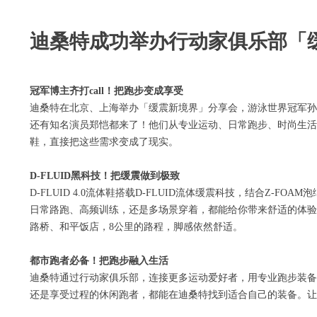
迪桑特成功举办行动家俱乐部「
冠军博主齐打call！把跑步变成享受
迪桑特在北京、上海举办「缓震新境界」分享会，游泳世界冠军孙佳俊、
还有知名演员郑恺都来了！他们从专业运动、日常跑步、时尚生活等不
鞋，直接把这些需求变成了现实。
D-FLUID黑科技！把缓震做到极致
D-FLUID 4.0流体鞋搭载D-FLUID流体缓震科技，结合Z
日常路跑、高频训练，还是多场景穿着，都能给你带来舒适的体验
路桥、和平饭店，8公里的路程，脚感依然舒适。
都市跑者必备！把跑步融入生活
迪桑特通过行动家俱乐部，连接更多运动爱好者，用专业跑步装备
还是享受过程的休闲跑者，都能在迪桑特找到适合自己的装备。让