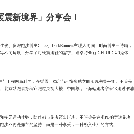
缓震新境界」分享会！
资深跑步博主Chloe、DarkRunners主理人周圆、时尚博主王诗晴，
同角度，分享了对缓震跑鞋的需求。迪桑特全新D-FLUID 4.0流体
-FOAM泡绵与工程网布鞋面，在缓震、稳定与轻快脚感之间实现完美平衡。不管是
。北京站跑者穿着它跑过央视大楼、中国尊，上海站跑者穿着它跑过乍浦
和多元运动体验，陪伴都市跑者迈出脚步。不管你是追求PB的竞速跑者
跑步不再是痛苦的坚持，而是一种享受，一种融入生活的方式。