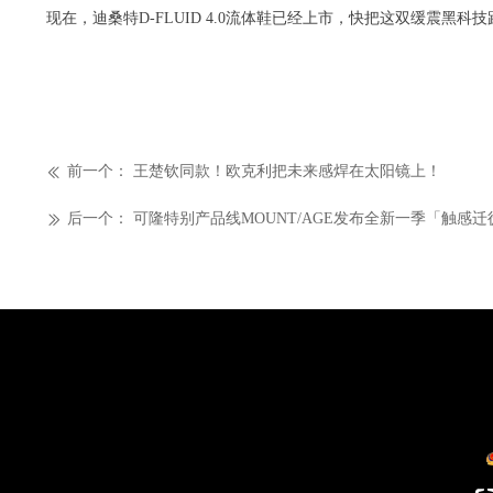
现在，迪桑特D-FLUID 4.0流体鞋已经上市，快把这双缓震黑
前一个：
王楚钦同款！欧克利把未来感焊在太阳镜上！
ꅃ
后一个：
可隆特别产品线MOUNT/AGE发布全新一季「触感
ꅀ