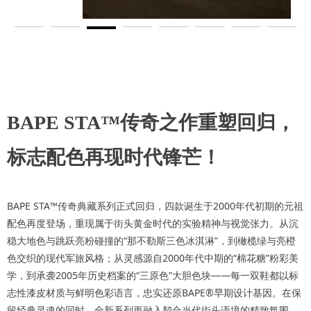
BAPE STA™传奇之作重塑回归，
标志配色再现时代锋芒！
BAPE STA™传奇典藏系列正式回归，四款诞生于2000年代初期的元祖
配色再度登场，重现属于街头黄金时代的实验精神与视觉张力。从沉
稳大地色与跳跃亮粉碰撞的“那不勒斯三色冰淇淋”，到橄榄绿与亮橙
色交织的现代军旅风格；从灵感源自2000年代中期的“棉花糖”粉彩美
学，到承袭2005年历史档案的“三原色”大胆色块——每一双鞋都以标
志性漆皮材质与鲜明色彩语言，忠实还原BAPE®早期设计基因。在保
留经典灵魂的同时，全新系列更融入契合当代街头语境的精致氛围，