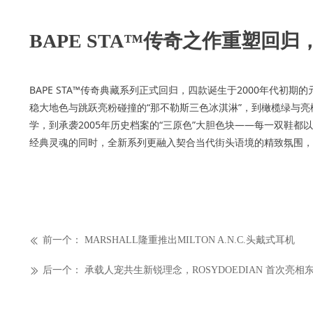
BAPE STA™传奇之作重塑回
BAPE STA™传奇典藏系列正式回归，四款诞生于2000年代
稳大地色与跳跃亮粉碰撞的“那不勒斯三色冰淇淋”，到橄榄绿与亮橙
学，到承袭2005年历史档案的“三原色”大胆色块——每一双鞋都
经典灵魂的同时，全新系列更融入契合当代街头语境的精致氛围，
前一个：
MARSHALL隆重推出MILTON A.N.C.头戴式耳机
ꅃ
后一个：
承载人宠共生新锐理念，ROSYDOEDIAN 首次亮相
ꅀ