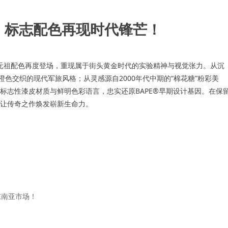
归，标志配色再现时代锋芒！
初期的元祖配色再度登场，重现属于街头黄金时代的实验精神与视觉张力。从沉
色交织的现代军旅风格；从灵感源自2000年代中期的“棉花糖”粉彩美
以标志性漆皮材质与鲜明色彩语言，忠实还原BAPE®早期设计基因。在保
让传奇之作焕发崭新生命力。
东南亚市场！