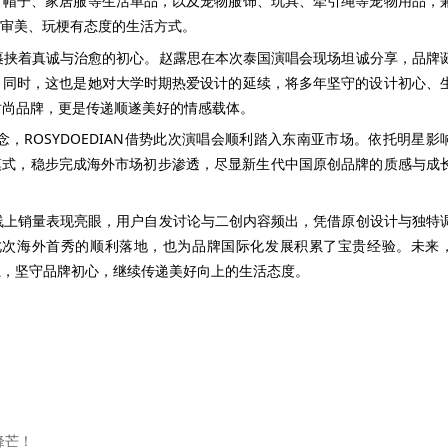
、帽子、家居服等生活单品，以及宠物服饰、玩具、牵引绳等宠物用品，
审美、玩梗有态度的生活方式。
始终裹挟着真诚与治愈的初心。赵露思在本次泰国演唱会现场坦诚分享，品牌
。同时，这也是她对大学时期热爱设计的延续，将多年坚守的设计初心、
个时尚品牌，更是传递顺遂美好的情感载体。
ROSYDOEDIAN借势此次演唱会顺利踏入东南亚市场。依托明星影
元模式，稳步完成海外市场初步渗透，尽显新生代中国原创品牌的质感与成
升，线上销量表现亮眼，用户自发讨论与二创内容频出，凭借原创设计与独特
此次海外首秀的顺利落地，也为品牌国际化发展积累了宝贵经验。未来
品体系，坚守品牌初心，继续传递美好向上的生活态度。
锋芒！