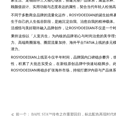
家生活、宠物陪伴三大核心场景，搭建完整产品体系，涵盖水杯
顾颜值设计、实用功能与态度表达的属性，契合当代年轻人松弛高
不同于多数商业品牌的流量化运作，ROSYDOEDIAN的诞生
生于自己的人生低谷阶段，是她沉淀自我、治愈自我的精神载体
活感悟与美好期许融入品牌创作，让ROSYDOEDIAN不仅是一
秉持这份以「人宠共生」为内核的品牌初心与时尚治愈的美学理念，
力、高端商圈落地、圈层流量加持、海外平台TikTok上线的多
潜力。
ROSYDOEDIAN上线至今仅半年时间，品牌国内口碑稳步攀
性，积累了大批忠实受众，在新锐原创品牌中快速站稳脚步。
ROSYDOEDIAN将稳步扩张海外市场，持续打磨IP内容与产
前一个：
BAPE STA™传奇之作重塑回归，标志配色再现时代
ꅃ