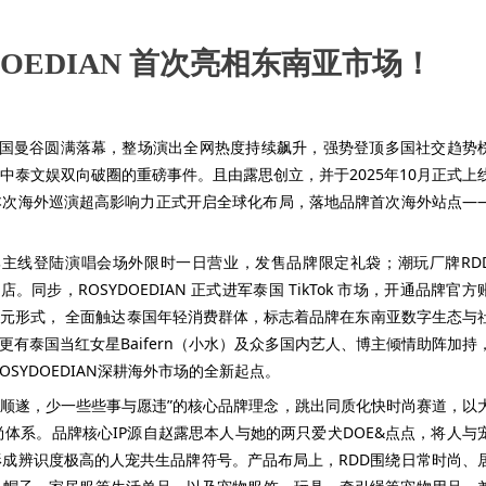
OEDIAN 首次亮相东南亚市场！
】于泰国曼谷圆满落幕，整场演出全网热度持续飙升，强势登顶多国社交趋势
泰文娱双向破圈的重磅事件。且由露思创立，并于2025年10月正式上
S依托本次海外巡演超高影响力正式开启全球化布局，落地品牌首次海外站点—
D品牌主线登陆演唱会场外限时一日营业，发售品牌限定礼袋；潮玩厂牌RD
。同步，ROSYDOEDIAN 正式进军泰国 TikTok 市场，开通品牌官方
多元形式， 全面触达泰国年轻消费群体，标志着品牌在东南亚数字生态与
更有泰国当红女星Baifern（小水）及众多国内艺人、博主倾情助阵加持
SYDOEDIAN深耕海外市场的全新起点。
点点平安顺遂，少一些些事与愿违”的核心品牌理念，跳出同质化快时尚赛道，以
体系。品牌核心IP源自赵露思本人与她的两只爱犬DOE&点点，将人与
成辨识度极高的人宠共生品牌符号。产品布局上，RDD围绕日常时尚、