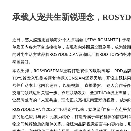
承载人宠共生新锐理念，ROSYD
近日，艺人赵露思首场海外个人演唱会【STAY ROMANTC
单及国内各大平台热搜榜单，实现海内外圈层全面刷屏，成为近期中
的时尚生活方式品牌ROSYDOEDIAN及潮玩厂牌RDD TOY
泰国曼谷。
本次出海，ROSYDOEDIAN重磅打造双快闪联动阵容：RD
TOYS首发入驻曼谷顶奢地标ICONSIAM暹罗天地，开设主题快闪店
号并启动本土化内容运营， 以短视频、 直播带货、 达人合作等
交电商领域迈出关键一步。双店联动发力，叠加TikTok线上声量，
让品牌独有的「人宠共生」理念正式亮相东南亚潮流视野， 成为RO
ROSYDOEDIAN自2025年10月诞生以来，始终坚守“多一
胆的配色应用与设计元素为核心，打造专属于年轻群体的情感时尚
物之间纯粹治愈的陪伴关系，凝练为品牌视觉语言与内容内核，形