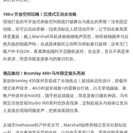
100㎡开放空间玩嗨！沉浸式互动全攻略
现场打造的半开放式体验空间彻底打破舞台与观众的界限！没有固定
动线，你可以自由穿梭：DJ表演贴近人群流动开炸，让节拍在春风里
肆意蔓延；戴上Marshall耳机体验植物电声冥想，聆听植物频率与自
然共振的细腻声响；合成器体验区让你即兴拼贴春日旋律，还有无门
槛户外卡拉OK，夜幕降临随时开启随机派对。在这里，音乐不再是单
向表演，而是你能直接参与的春日狂欢。
潮品集结！Bromley 450+马年限定箱头亮相
新款Bromley 450派对音箱成了全场焦点！延续标志性设计，搭载环
绕立体声技术，40小时超长续航+内置舞台灯效，白天草地蹦迪、夜
晚户外派对全hold住，随手拎起就能走，简直是春日撒欢神器。马年
限定吉他音箱Studio 900系列也惊喜现身，定制款箱头与箱体让音乐
人直接在现场同频发声，把摇滚基因拉满。
从城市livehouse到户外音乐节，Marshall始终和独立音乐社群站在
一起。这次春游音乐节的合作，让自由不再是口号，而是你能亲身感