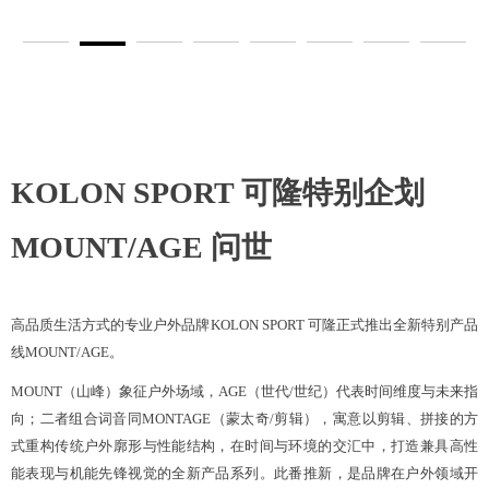
KOLON SPORT 可隆特别企划
MOUNT/AGE 问世
高品质生活方式的专业户外品牌
KOLON SPOR
T
可隆正式推出全新特别产品
线
MOUNT/AGE。
MOUNT
（山峰）
象征户外场域，
AGE
（世代
/世纪）
代表时间维度与未来指
向；二者组合词音同
MONTAGE
（蒙太奇
/剪辑）
，寓意以剪辑
、
拼接的方
式重构
传统
户外廓形与性能结构，在时间与环境的交汇中，打造兼具高性
能表现
与机能
先锋视觉的
全新产品系列。此番推新，是品牌在户外领域开