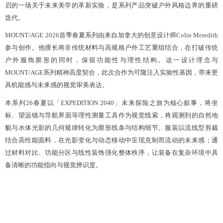
启的一场关于未来美学的革新实验，是系列产品突破户外风格边界的重磅
迭代。
MOUNT/AGE
202
6
首季春夏系列由来自加拿大的创意设计师
Colin Meredith
参与创作。他擅长将非传统材料与高规格户外工艺
重组结
合，在打破传统
户外
服饰廓形的同时，保留功能性与理性结构
。
这一设计
理念
与
MOUNT/AGE系列精神高度契合，
此次合作
为可隆注入
实验性基因，带来
更
具
机能感与
未来感的视觉
审美
表达。
本系列
26春夏以「EXPEDITION 2040」未来探险之旅为核心叙事，将坐
标、
望远镜
与导航界面
等
理性
测量工具作为视觉线索，将观测到的自然地
貌与水体光影的几何规律转
化为廓形线条与结构细节。服装以流线型剪裁
结合高性能面料，在光影变化与动态移动中
呈
现克制而流动的未来感；通
过材料对比、功能分区与线性装饰强化整体秩序，让装备在复杂环境中具
备清晰的功能指向与视觉辨识度。