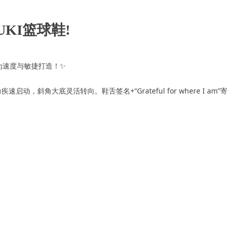
UKI篮球鞋!
是专为速度与敏捷打造！✨
启动，斜角大底灵活转向。鞋舌签名+“Grateful for where I am”寄