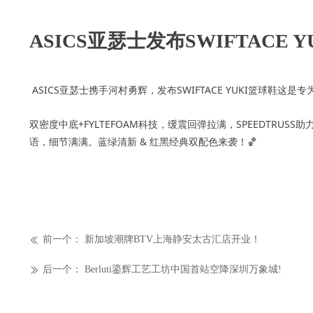
ASICS亚瑟士发布SWIFTACE Y
ASICS亚瑟士携手河村勇辉，发布SWIFTACE YUKI篮球鞋这
双密度中底+FYLTEFOAM科技，缓震回弹拉满，SPEEDTRUSS助力疾速
语，细节满满。蓝绿清新 & 红黑经典双配色来袭！🏀
前一个：
新加坡潮牌BTV上海静安太古汇店开业！
ꅃ
后一个：
Berluti鎏辉工艺工坊中国首站空降深圳万象城!
ꅀ